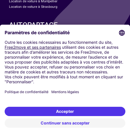
Location de voiture à Montpellier
Location de voiture à Strasbourg
AUTOPARTAGE
NOS VILLES
Paris
Madrid
Washington DC
Milan
Rome
Turin
Vienne
Berlin
Cologne
Düsseldorf
Francfort
Hambourg
Munich
Stuttgart
Amsterdam