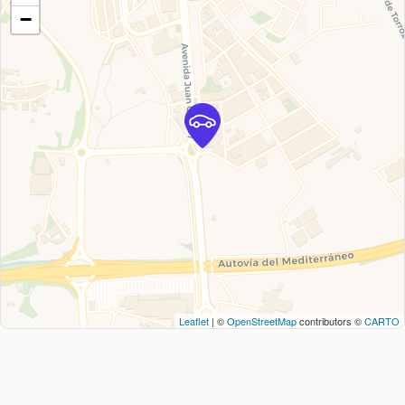
−
Leaflet
| ©
OpenStreetMap
contributors ©
CARTO