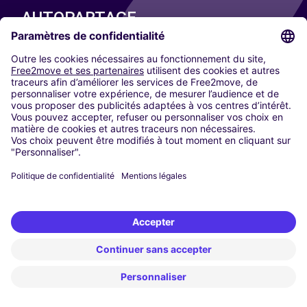
AUTOPARTAGE
NOS VILLES
Paris
Madrid
Washington DC
Milan
Rome
Turin
Vienne
Berlin
Cologne
Düsseldorf
Francfort
Hambourg
Munich
Stuttgart
Amsterdam