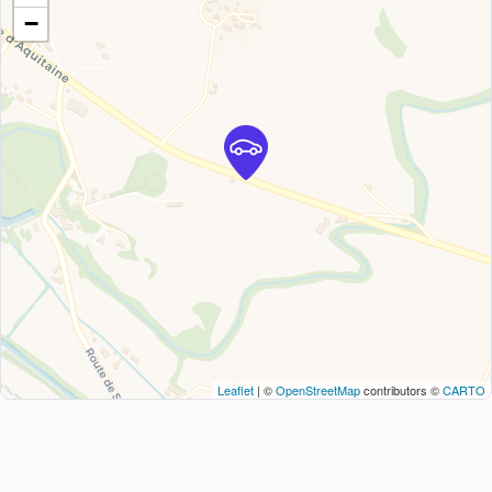
−
Leaflet
| ©
OpenStreetMap
contributors ©
CARTO