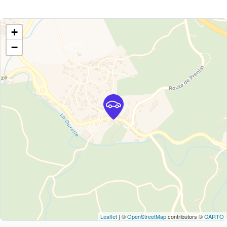
+
−
Leaflet
| ©
OpenStreetMap
contributors ©
CARTO