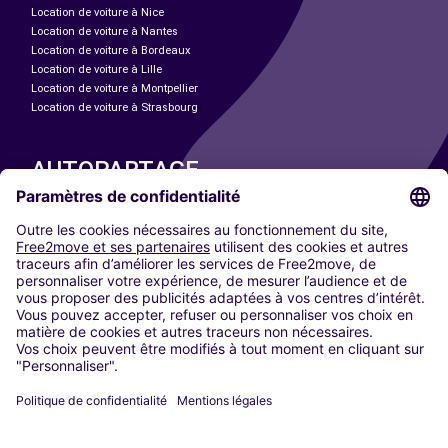
Location de voiture à Nice
Location de voiture à Nantes
Location de voiture à Bordeaux
Location de voiture à Lille
Location de voiture à Montpellier
Location de voiture à Strasbourg
AUTOPARTAGE
NOS VILLES
Paris
Madrid
Washington DC
Milan
Rome
Turin
Vienne
Berlin
Cologne
Düsseldorf
Francfort
Hambourg