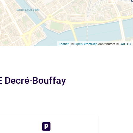
Leaflet
| ©
OpenStreetMap
contributors ©
CARTO
E Decré-Bouffay