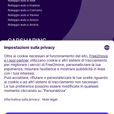
Noleggio auto a Alba
Noleggio auto a Imperia
Noleggio auto a Cormano
Noleggio auto a Varese
Noleggio auto a Arezzo
Noleggio auto a Andria
CARSHARING
LE NOSTRE CITTÀ
Paris
Madrid
Washington DC
Milano
Roma
Torino
Vienna
Berlino
Colonia
Düsseldorf
Francoforte
Amburgo
Monaco di Baviera