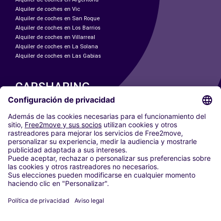
Alquiler de coches en Vic
Alquiler de coches en San Roque
Alquiler de coches en Los Barrios
Alquiler de coches en Villarreal
Alquiler de coches en La Solana
Alquiler de coches en Las Gabias
CARSHARING
NUESTRAS CIUDADES
Paris
Madrid
Washington DC
Milán
Roma
Turín
Viena
Berlín
Colonia
Düsseldorf
Fráncfort
Hamburgo