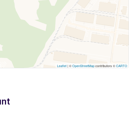
Leaflet
| ©
OpenStreetMap
contributors ©
CARTO
unt