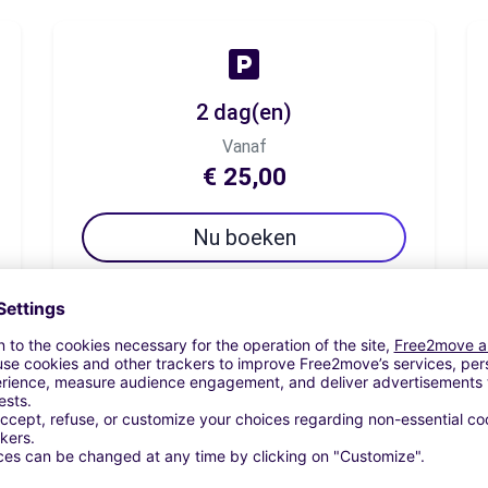
2 dag(en)
Vanaf
€ 25,00
Nu boeken
7 dag(en)
Vanaf
€ 37,50