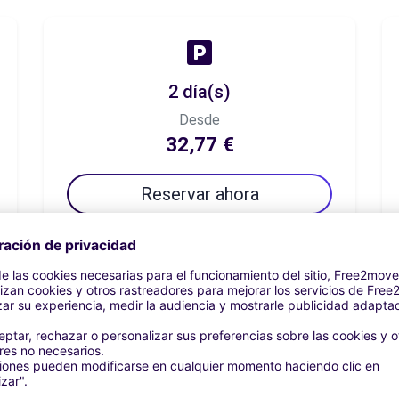
2 día(s)
Desde
32,77 €
Reservar ahora
7 día(s)
Desde
53,78 €