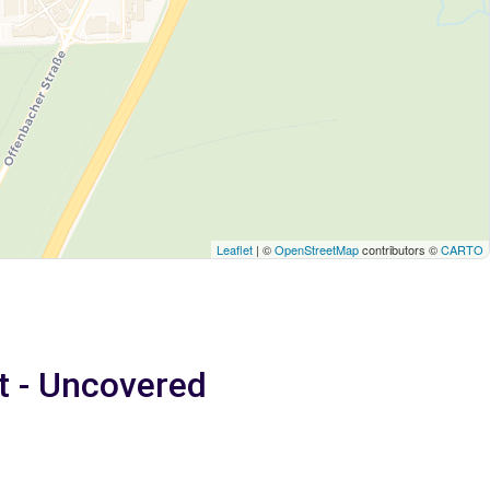
Leaflet
| ©
OpenStreetMap
contributors ©
CARTO
t - Uncovered