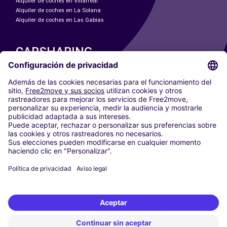
Alquiler de coches en Villarreal
Alquiler de coches en La Solana
Alquiler de coches en Las Gabias
CARSHARING
NUESTRAS CIUDADES
Paris
Madrid
Washington DC
Milán
Roma
Turín
Viena
Berlín
Colonia
Düsseldorf
Fráncfort
Hamburgo
Múnich
Stuttgart
Ámsterdam