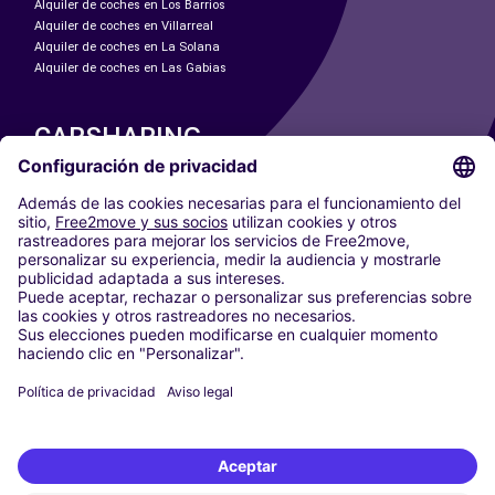
Alquiler de coches en Los Barrios
Alquiler de coches en Villarreal
Alquiler de coches en La Solana
Alquiler de coches en Las Gabias
CARSHARING
NUESTRAS CIUDADES
Paris
Madrid
Washington DC
Milán
Roma
Turín
Viena
Berlín
Colonia
Düsseldorf
Fráncfort
Hamburgo
Múnich
Stuttgart