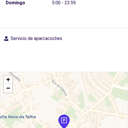
Domingo
5:00 - 23:59
Servicio de aparcacoches
+
−