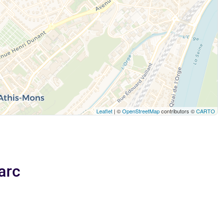
Leaflet
| ©
OpenStreetMap
contributors ©
CARTO
arc