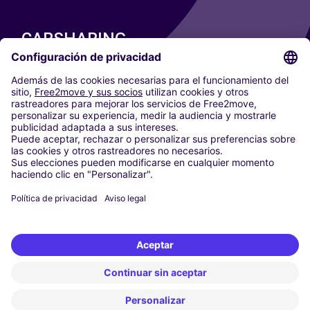
CARSHARING
NUESTRAS CIUDADES
Paris
Madrid
Washington DC
Milán
Roma
Turín
Viena
Berlín
Colonia
Düsseldorf
Fráncfort
Hamburgo
Múnich
Stuttgart
Ámsterdam