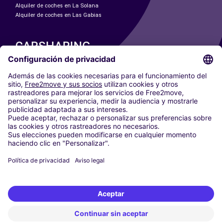
Alquiler de coches en La Solana
Alquiler de coches en Las Gabias
CARSHARING
NUESTRAS CIUDADES
Paris
Madrid
Washington DC
Milán
Roma
Turín
Viena
Berlín
Colonia
Düsseldorf
Fráncfort
Hamburgo
Múnich
Stuttgart
Ámsterdam