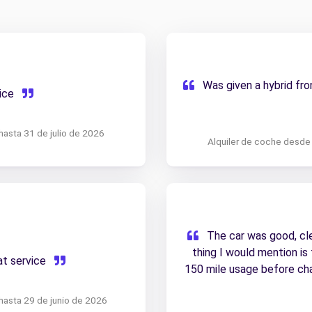
Was given a hybrid fro
vice
hasta 31 de julio de 2026
Alquiler de coche desde 
The car was good, cle
thing I would mention is 
at service
150 mile usage before cha
this wasn’t the case, and
hasta 29 de junio de 2026
Unless I’ve misundersto