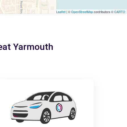
Leaflet
| ©
OpenStreetMap
contributors ©
CARTO
reat Yarmouth