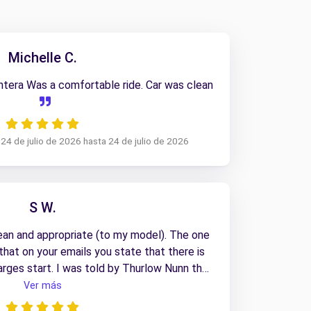
Michelle C.
ntera Was a comfortable ride. Car was clean
24 de julio de 2026 hasta 24 de julio de 2026
S W.
an and appropriate (to my model). The one
that on your emails you state that there is
rges start. I was told by Thurlow Nunn that
 that I’d need to replace any petrol I used.
Ver más
od, this should be amended as it could be