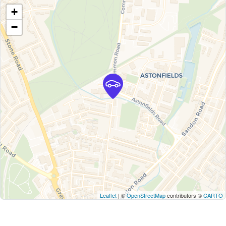
+
−
Leaflet
| ©
OpenStreetMap
contributors ©
CARTO