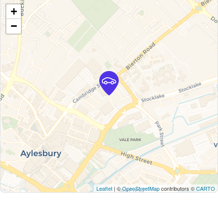
+
−
Leaflet
| ©
OpenStreetMap
contributors ©
CARTO