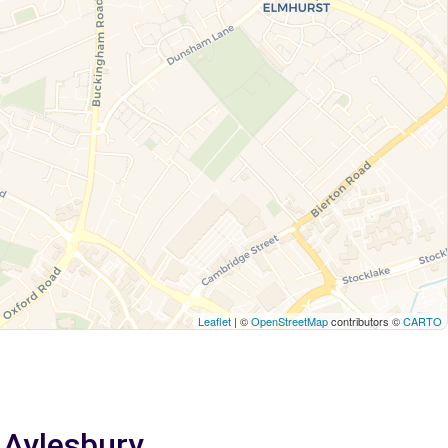
Leaflet
| ©
OpenStreetMap
contributors ©
CARTO
 Aylesbury