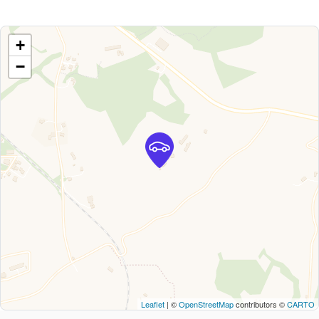
+
−
Leaflet
| ©
OpenStreetMap
contributors ©
CARTO