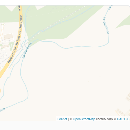
Leaflet
| ©
OpenStreetMap
contributors ©
CARTO