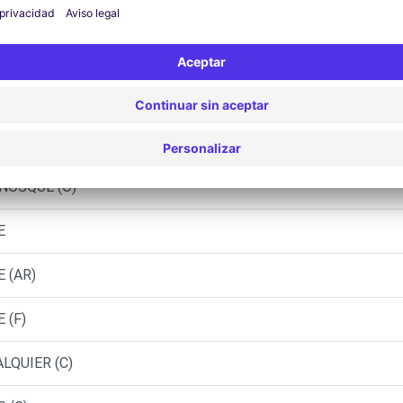
 SISTERON (C)
AISON (C)
NE-LES-BAINS (O)
NOSQUE (C)
NOSQUE (O)
E
 (AR)
 (F)
LQUIER (C)