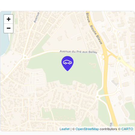
+
−
Leaflet
| ©
OpenStreetMap
contributors ©
CARTO