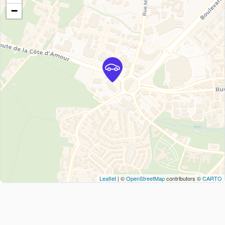
−
Leaflet
| ©
OpenStreetMap
contributors ©
CARTO