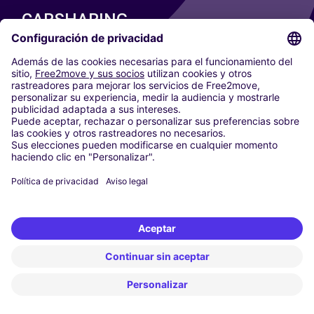
CARSHARING
NUESTRAS CIUDADES
Paris
Madrid
Washington DC
Milán
Roma
Turín
Viena
Berlín
Colonia
Düsseldorf
Fráncfort
Hamburgo
Múnich
Stuttgart
Ámsterdam