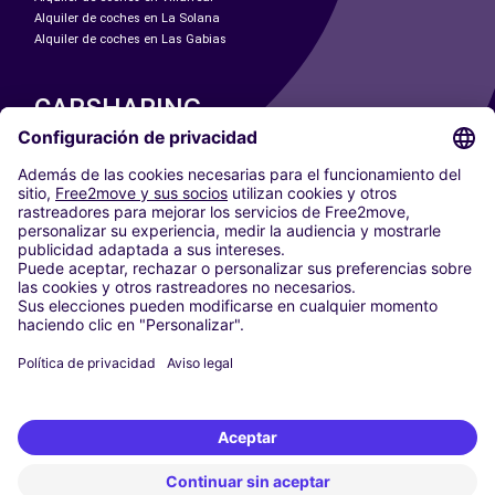
Alquiler de coches en La Solana
Alquiler de coches en Las Gabias
CARSHARING
NUESTRAS CIUDADES
Paris
Madrid
Washington DC
Milán
Roma
Turín
Viena
Berlín
Colonia
Düsseldorf
Fráncfort
Hamburgo
Múnich
Stuttgart
Ámsterdam