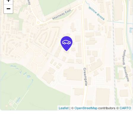
−
Leaflet
| ©
OpenStreetMap
contributors ©
CARTO