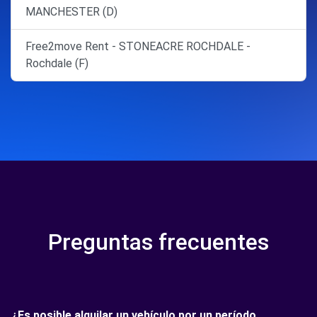
MANCHESTER (D)
Free2move Rent - STONEACRE ROCHDALE -
Rochdale (F)
Preguntas frecuentes
¿Es posible alquilar un vehículo por un período