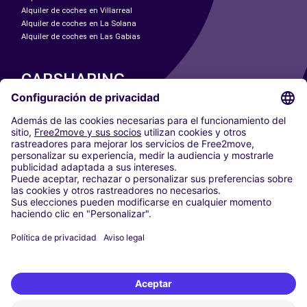
Alquiler de coches en Villarreal
Alquiler de coches en La Solana
Alquiler de coches en Las Gabias
CARSHARING
NUESTRAS CIUDADES
Paris
Madrid
Washington DC
Milán
Roma
Turín
Viena
Berlín
Colonia
Düsseldorf
Fráncfort
Hamburgo
Múnich
Stuttgart
Ámsterdam