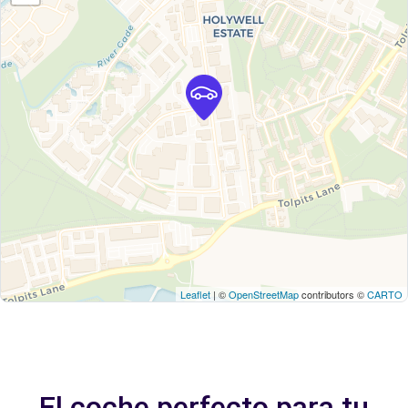
Leaflet
| ©
OpenStreetMap
contributors ©
CARTO
El coche perfecto para tu