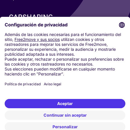
CARSHARING
NUESTRAS CIUDADES
Paris
Madrid
Washington DC
Milán
Roma
Turín
Viena
Berlín
Colonia
Düsseldorf
Fráncfort
Hamburgo
Múnich
Stuttgart
Ámsterdam