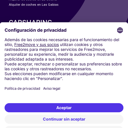
Alquiler de coches en Las Gabias
CARSHARING
NUESTRAS CIUDADES
Paris
Madrid
Washington DC
Milán
Roma
Turín
Viena
Berlín
Colonia
Düsseldorf
Fráncfort
Hamburgo
Múnich
Stuttgart
Ámsterdam