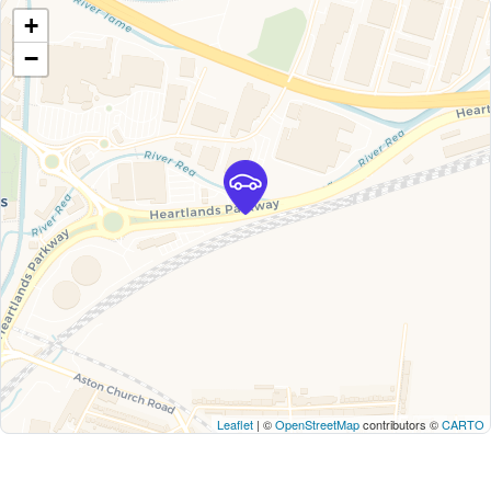
+
−
Leaflet
| ©
OpenStreetMap
contributors ©
CARTO