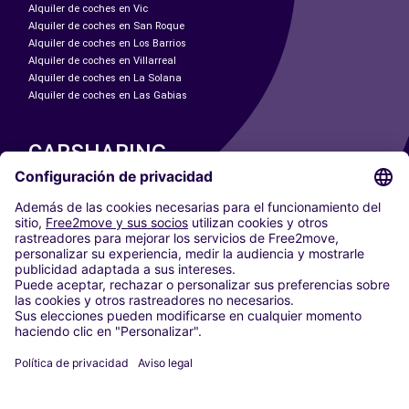
Alquiler de coches en Vic
Alquiler de coches en San Roque
Alquiler de coches en Los Barrios
Alquiler de coches en Villarreal
Alquiler de coches en La Solana
Alquiler de coches en Las Gabias
CARSHARING
NUESTRAS CIUDADES
Paris
Madrid
Washington DC
Milán
Roma
Turín
Viena
Berlín
Colonia
Düsseldorf
Fráncfort
Hamburgo