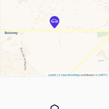
Leaflet
| ©
OpenStreetMap
contributors ©
CARTO