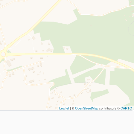
Leaflet
| ©
OpenStreetMap
contributors ©
CARTO