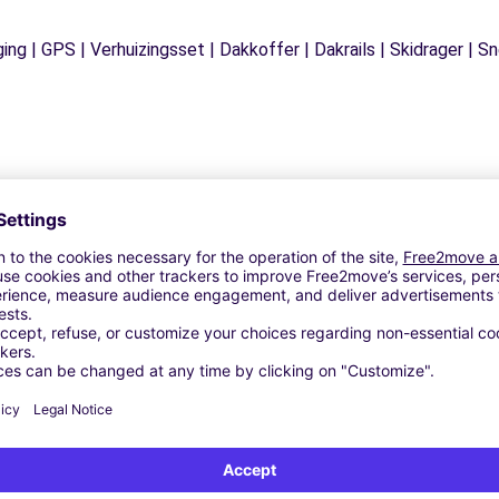
ging | GPS | Verhuizingsset | Dakkoffer | Dakrails | Skidrager 
Vergelijkbare Agentschappen
 BERNAY
- PONT AUDEMER