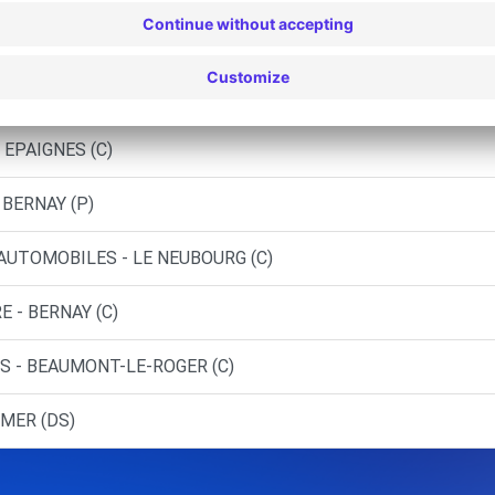
S - CORMEILLES
 - AMFREVILLE LA CAMPAGNE (C)
 EPAIGNES (C)
 BERNAY (P)
 AUTOMOBILES - LE NEUBOURG (C)
E - BERNAY (C)
S - BEAUMONT-LE-ROGER (C)
EMER (DS)