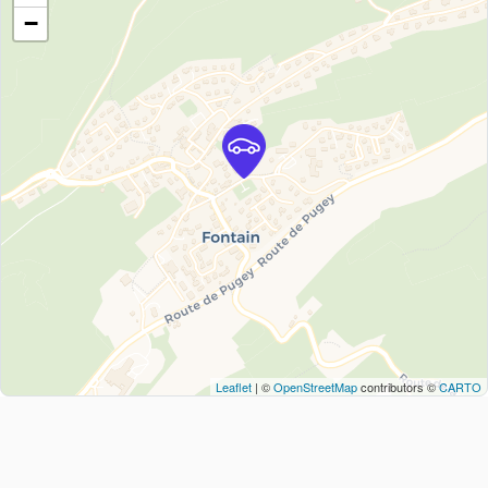
−
Leaflet
| ©
OpenStreetMap
contributors ©
CARTO