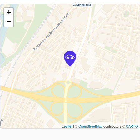
+
−
Leaflet
| ©
OpenStreetMap
contributors ©
CARTO