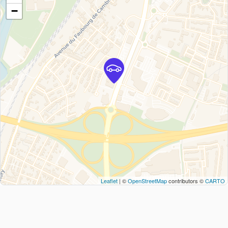
−
Leaflet
| ©
OpenStreetMap
contributors ©
CARTO