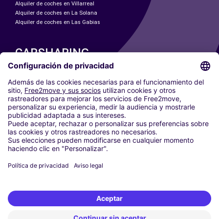
Alquiler de coches en Villarreal
Alquiler de coches en La Solana
Alquiler de coches en Las Gabias
CARSHARING
NUESTRAS CIUDADES
Paris
Madrid
Washington DC
Milán
Roma
Turín
Viena
Berlín
Colonia
Düsseldorf
Fráncfort
Hamburgo
Múnich
Stuttgart
Ámsterdam