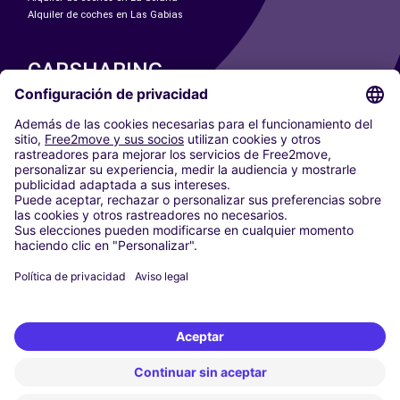
Alquiler de coches en Las Gabias
CARSHARING
NUESTRAS CIUDADES
Paris
Madrid
Washington DC
Milán
Roma
Turín
Viena
Berlín
Colonia
Düsseldorf
Fráncfort
Hamburgo
Múnich
Stuttgart
Ámsterdam