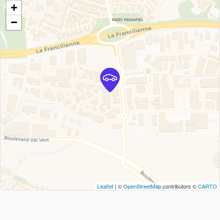
+
−
Leaflet
| ©
OpenStreetMap
contributors ©
CARTO