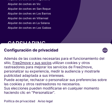
Alquiler de coches en Vic
Alquiler de coches en San Roque
Alquiler de coches en Los Barrios
Alquiler de coches en Villarreal
Alquiler de coches en La Solana
Alquiler de coches en Las Gabias
CARSHARING
NUESTRAS CIUDADES
Paris
Madrid
Washington DC
Milán
Roma
Turín
Viena
Berlín
Colonia
Düsseldorf
Fráncfort
Hamburgo