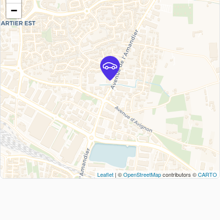
−
Leaflet
| ©
OpenStreetMap
contributors ©
CARTO