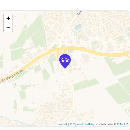
+
−
Leaflet
| ©
OpenStreetMap
contributors ©
CARTO