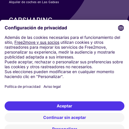
Alquiler de coches en Las Gabias
CARSHARING
NUESTRAS CIUDADES
Paris
Madrid
Washington DC
Milán
Roma
Turín
Viena
Berlín
Colonia
Düsseldorf
Fráncfort
Hamburgo
Múnich
Stuttgart
Ámsterdam