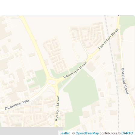
Leaflet
| ©
OpenStreetMap
contributors ©
CARTO