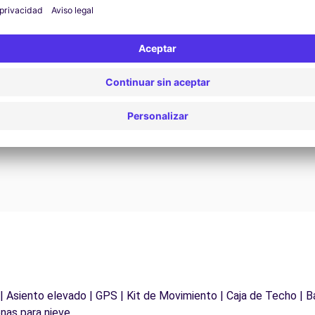
Asistencia 24/7
¿Problemas en la carretera? Nuestro servicio de
D
asistencia está disponible en cualquier momento
para garantizar un viaje sin interrupciones.
 | Asiento elevado | GPS | Kit de Movimiento | Caja de Techo | B
nas para nieve