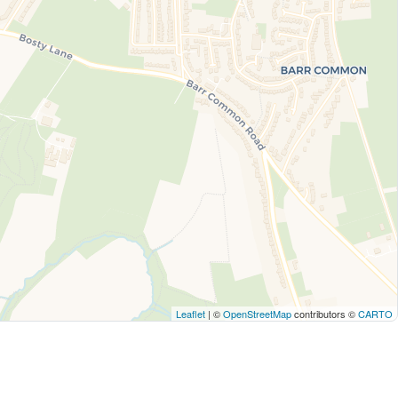
Leaflet
| ©
OpenStreetMap
contributors ©
CARTO