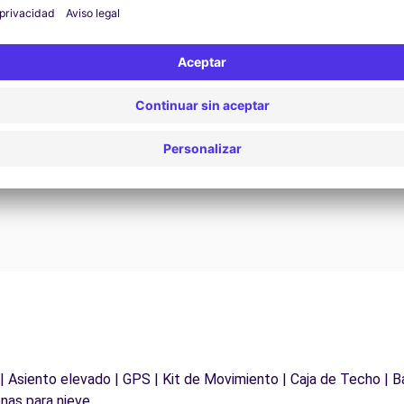
Asistencia 24/7
¿Problemas en la carretera? Nuestro servicio de
D
asistencia está disponible en cualquier momento
para garantizar un viaje sin interrupciones.
 | Asiento elevado | GPS | Kit de Movimiento | Caja de Techo | B
nas para nieve