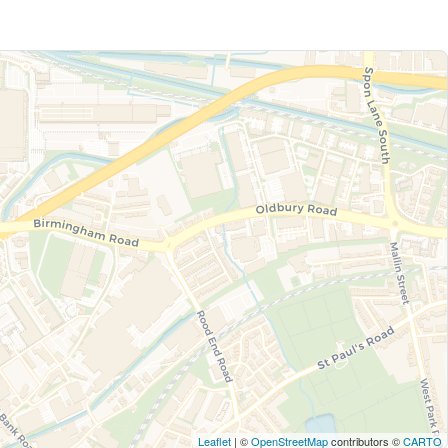
Leaflet
| ©
OpenStreetMap
contributors ©
CARTO