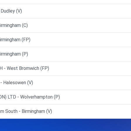
Dudley (V)
rmingham (C)
rmingham (FP)
rmingham (P)
 - West Bromwich (FP)
- Halesowen (V)
N) LTD - Wolverhampton (P)
am South - Birmingham (V)