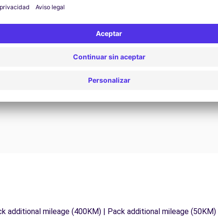
Asistencia 24/7
¿Problemas en la carretera? Nuestro servicio de
D
asistencia está disponible en cualquier momento
para garantizar un viaje sin interrupciones.
ck additional mileage (400KM) | Pack additional mileage (50KM)