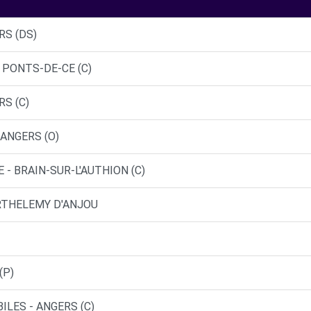
RS (DS)
 PONTS-DE-CE (C)
RS (C)
 ANGERS (O)
 - BRAIN-SUR-L'AUTHION (C)
ARTHELEMY D'ANJOU
(P)
ILES - ANGERS (C)