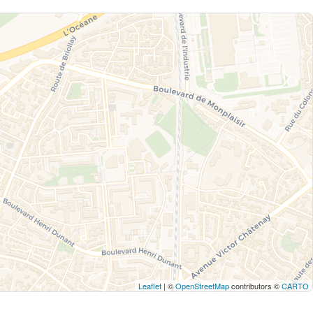
Leaflet
| ©
OpenStreetMap
contributors ©
CARTO