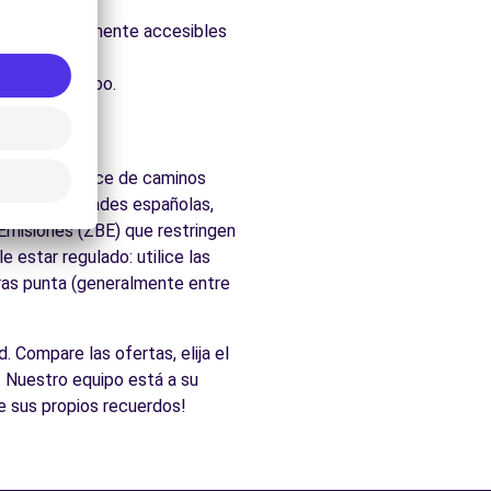
uraleza.
Reales, fácilmente accesibles
cados de Utebo.
región es cruce de caminos
odas las ciudades españolas,
 Emisiones (ZBE) que restringen
 estar regulado: utilice las
oras punta (generalmente entre
. Compare las ofertas, elija el
 Nuestro equipo está a su
e sus propios recuerdos!