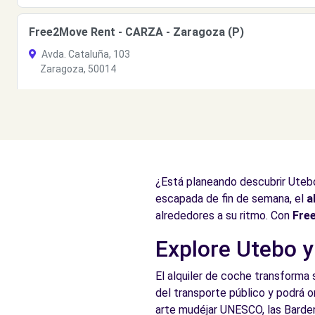
Free2Move Rent - CARZA - Zaragoza (P)
Avda. Cataluña, 103
Zaragoza, 50014
Ver agencia
Free2Move Rent - ARAMOVIL - Zaragoza (O)
Avenida del Alcalde Francisco Caballero
¿Está planeando descubrir Utebo
Zaragoza, AR, 50014
escapada de fin de semana, el
a
Ver agencia
alrededores a su ritmo. Con
Fre
Explore Utebo y 
Free2Move Rent - ARAMOVIL - Zaragoza (D)
El alquiler de coche transforma 
Avenida del Alcalde Francisco Caballero
del transporte público y podrá o
Zaragoza, AR, 50014
arte mudéjar UNESCO, las Barden