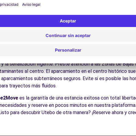
Disfrute de los parques y jardines para un descanso en plena nat
los Pirineos aragoneses, el arte mudéjar UNESCO, las Bardenas 
es:
Descubra la gastronomía regional en los restaurantes y mer
cos para conducir en Utebo
para todos los conductores con algunos consejos prácticos. la 
s Vasco y Francia, con buenas conexiones por autovía Como en t
 y la señalización vigente. Preste atención a las Zonas de Bajas
minantes al centro. El aparcamiento en el centro histórico suele
s aparcamientos subterráneos seguros. Evite si es posible las h
 para trayectos más fluidos.
ee2Move
es la garantía de una estancia exitosa con total libertad
necesidades y reserve en pocos minutos en nuestra plataforma.
Listo para descubrir Utebo de otra manera? ¡Reserve ahora y cre