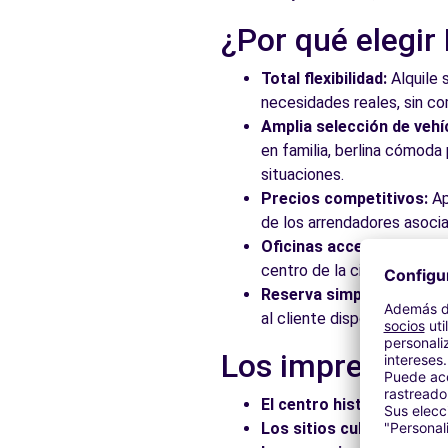
Ver agencia
¿Por qué elegir
Total flexibilidad:
Alquile 
Free2Move Rent - ARAMOVIL - Zaragoza (C)
necesidades reales, sin c
Avenida del Alcalde Francisco Caballero
Amplia selección de vehí
Zaragoza, AR, 50014
en familia, berlina cómod
situaciones.
Ver agencia
Precios competitivos:
Ap
de los arrendadores asocia
Oficinas accesibles:
Recoj
centro de la ciudad, en es
Reserva simplificada:
Nue
al cliente disponible para
Los imprescindi
El centro histórico:
Pasee
Los sitios culturales:
Vis