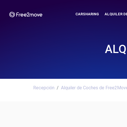
CARSHARING
ALQUILER D
ALQ
Recepción
Alquiler de Coches de Free2Move.