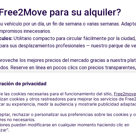
 Free2Move para su alquiler?
su vehículo por un día, un fin de semana o varias semanas. Adapte 
12.6 km
ompromisos innecesarios.
culos:
Utilitario compacto para circular fácilmente por la ciud
a para sus desplazamientos profesionales — nuestro parque de ve
roveche los mejores precios del mercado gracias a nuestra pla
dos. Reserve en línea en pocos clics con precios transparentes,
a su vehículo en una de nuestras numerosas oficinas asociadas,
taciones o cerca de los aeropuertos.
stra plataforma intuitiva le permite reservar su vehículo en poc
 responder a todas sus preguntas.
bles de Utebo y alrededores
 por las calles del casco antiguo y descubra su patrimonio arqu
ite los museos y monumentos que enriquecen Utebo.