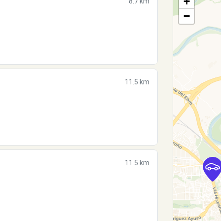
+
8.7 km
−
11.5 km
11.5 km