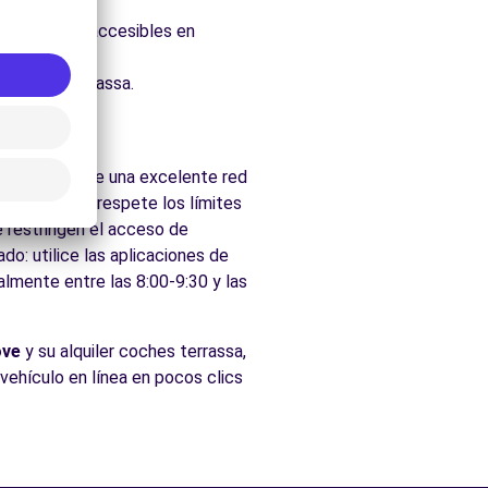
uraleza.
, fácilmente accesibles en
ados de Terrassa.
a región tiene una excelente red
 españolas, respete los límites
e restringen el acceso de
do: utilice las aplicaciones de
almente entre las 8:00-9:30 y las
ove
y su alquiler coches terrassa,
 vehículo en línea en pocos clics