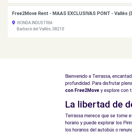
Free2Move Rent - MAAS EXCLUSIVAS PONT - Vallès (
RONDA INDUSTRIA
Barberá del Vallès, 08210
Ver agencia
Free2Move Rent - Maas Exclusivas Pont, SAU (Sucursal
AVDA. COMPTE DE LLOBREGAT
Bienvenido a Terrassa, encantad
Martorell, 8760
profundidad. Para disfrutar plen
Ver agencia
con Free2Move
y explore con t
La libertad de 
Free2Move Rent - MAAS EXCLUSIVAS PONT - Eix (C)
Terrassa merece que se tome el t
Carretera de Barcelona
horario y puede explorar los Pir
Barberà del Vallès, CT, 08210
los horarios del autobús o renu