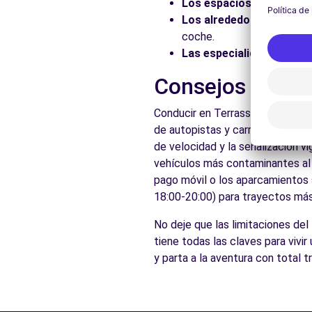
Los espacios naturales:
Los alrededores:
Explore 
coche.
Las especialidades local
Consejos prácti
Conducir en Terrassa es accesib
de autopistas y carreteras que 
de velocidad y la señalización v
vehículos más contaminantes al c
pago móvil o los aparcamientos s
18:00-20:00) para trayectos más 
No deje que las limitaciones del
tiene todas las claves para vivi
y parta a la aventura con total 