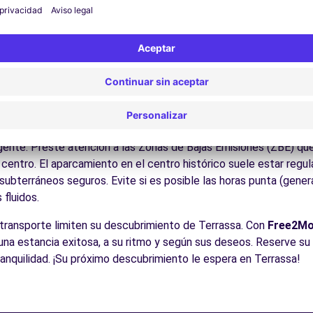
Disfrute de los parques y jardines para un descanso en plena nat
los Pirineos catalanes, la Costa Brava, los viñedos del Penedès
es:
Descubra la gastronomía regional en los restaurantes y merc
cos para conducir en Terrassa
le para todos los conductores con algunos consejos prácticos. l
conectan ciudades y zonas naturales Como en todas las ciudades
igente. Preste atención a las Zonas de Bajas Emisiones (ZBE) qu
entro. El aparcamiento en el centro histórico suele estar regula
ubterráneos seguros. Evite si es posible las horas punta (gener
fluidos.
 transporte limiten su descubrimiento de Terrassa. Con
Free2M
r una estancia exitosa, a su ritmo y según sus deseos. Reserve su
tranquilidad. ¡Su próximo descubrimiento le espera en Terrassa!