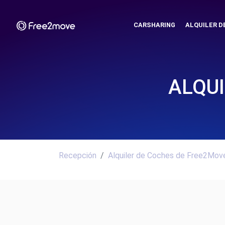
CARSHARING
ALQUILER D
ALQUI
Recepción
Alquiler de Coches de Free2Move.