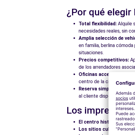
Ver agencia
¿Por qué elegir
Total flexibilidad:
Alquile 
necesidades reales, sin c
Amplia selección de vehí
en familia, berlina cómod
situaciones.
Precios competitivos:
Ap
de los arrendadores asocia
Oficinas accesibles:
Recoj
centro de la ciudad, en es
Reserva simplificada:
Nue
al cliente disponible para
Los imprescindi
El centro histórico:
Pasee
Los sitios culturales:
Vis