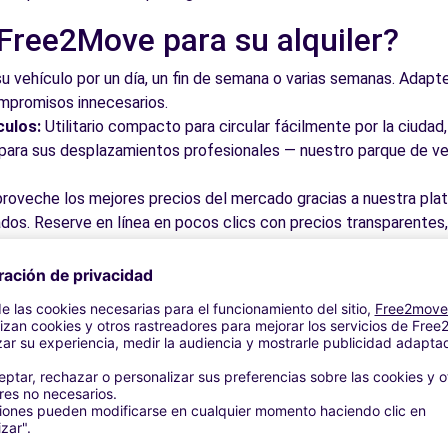
 Free2Move para su alquiler?
su vehículo por un día, un fin de semana o varias semanas. Adapte 
ompromisos innecesarios.
culos:
Utilitario compacto para circular fácilmente por la ciud
a para sus desplazamientos profesionales — nuestro parque de ve
roveche los mejores precios del mercado gracias a nuestra pla
dos. Reserve en línea en pocos clics con precios transparentes,
a su vehículo en una de nuestras numerosas oficinas asociadas,
taciones o cerca de los aeropuertos.
stra plataforma intuitiva le permite reservar su vehículo en poc
 responder a todas sus preguntas.
bles de Terrassa y alrededores
 por las calles del casco antiguo y descubra su patrimonio arqu
ite los museos y monumentos que enriquecen Terrassa.