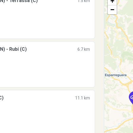
+
N) - Terrassa (C)
1.5 km
−
) - Rubí (C)
6.7 km
C)
11.1 km