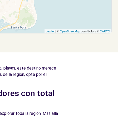
Leaflet
| ©
OpenStreetMap
contributors ©
CARTO
a, playas, este destino merece
 de la región, opte por el
dores con total
xplorar toda la región. Más allá