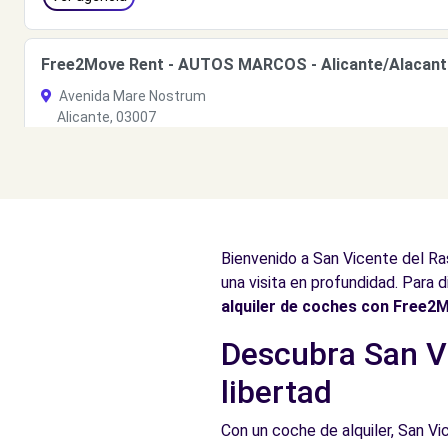
Free2Move Rent - AUTOS MARCOS - Alicante/Alacant
Avenida Mare Nostrum
Alicante, 03007
Ver agencia
Free2Move Rent - LEVANTINA 2000 - Santa Faz (C)
Bienvenido a San Vicente del Ra
Avda. de Denia, 184
Santa Faz, 3559
una visita en profundidad. Para 
alquiler de coches con Free2
Ver agencia
Descubra San Vi
libertad
Free2Move Rent - TALLERES Y AUTOMÓVILES ANTONIO
Avda. de Alicante, 39
Con un coche de alquiler, San Vi
Mutxamel, 03110