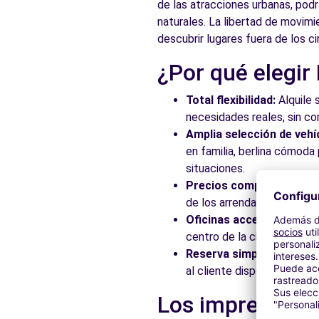
de las atracciones urbanas, podrá
naturales. La libertad de movimi
Ver agencia
descubrir lugares fuera de los ci
¿Por qué elegir
Free2Move Rent - PEUMOVIL - Aeropuerto de Alicante
Total flexibilidad:
Alquile 
Calle Leveche
Elche, 03195
necesidades reales, sin c
Amplia selección de vehí
Ver agencia
en familia, berlina cómod
situaciones.
Precios competitivos:
Ap
de los arrendadores asocia
Oficinas accesibles:
Recoj
centro de la ciudad, en es
Reserva simplificada:
Nue
al cliente disponible para
Los imprescindi