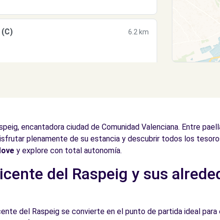
 (C)
6.2 km
6.5 km
speig, encantadora ciudad de Comunidad Valenciana. Entre paell
disfrutar plenamente de su estancia y descubrir todos los tesoros
Move
y explore con total autonomía.
cente del Raspeig y sus alrede
 LÓPEZ, S.L. - Mutxamel (O)
7.2 km
cente del Raspeig se convierte en el punto de partida ideal para e