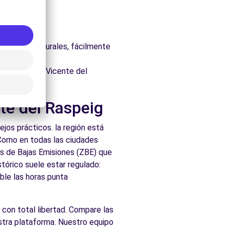
itectónico.
aspeig.
uraleza.
os parques naturales, fácilmente
cados de San Vicente del
te del Raspeig
jos prácticos. la región está
 Como en todas las ciudades
nas de Bajas Emisiones (ZBE) que
tórico suele estar regulado:
ble las horas punta
 con total libertad. Compare las
stra plataforma. Nuestro equipo