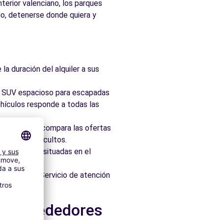
nterior valenciano, los parques
rio, detenerse donde quiera y
la duración del alquiler a sus
ad, SUV espacioso para escapadas
hículos responde a todas las
taforma que compara las ofertas
 sin cargos ocultos.
 idealmente situadas en el
os minutos. Servicio de atención
g y alrededores