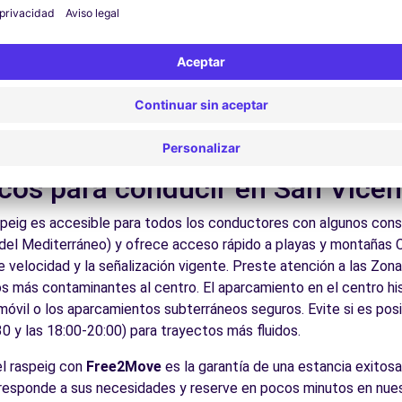
 por las calles del casco antiguo y descubra su patrimonio arqu
ite los museos y monumentos que enriquecen San Vicente del R
Disfrute de los parques y jardines para un descanso en plena nat
las playas de la Costa Blanca y Dorada, el interior valenciano, l
es:
Descubra la gastronomía regional en los restaurantes y mer
cos para conducir en San Vicen
peig es accesible para todos los conductores con algunos conse
a del Mediterráneo) y ofrece acceso rápido a playas y montañas
e velocidad y la señalización vigente. Preste atención a las Zo
s más contaminantes al centro. El aparcamiento en el centro his
 móvil o los aparcamientos subterráneos seguros. Evite si es posi
0 y las 18:00-20:00) para trayectos más fluidos.
el raspeig con
Free2Move
es la garantía de una estancia exitosa
corresponde a sus necesidades y reserve en pocos minutos en nue