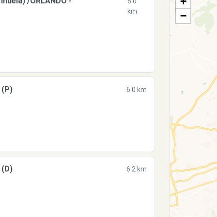
+
ihuela) /ORLANDO -
6.0
km
−
 (P)
6.0 km
 (D)
6.2 km