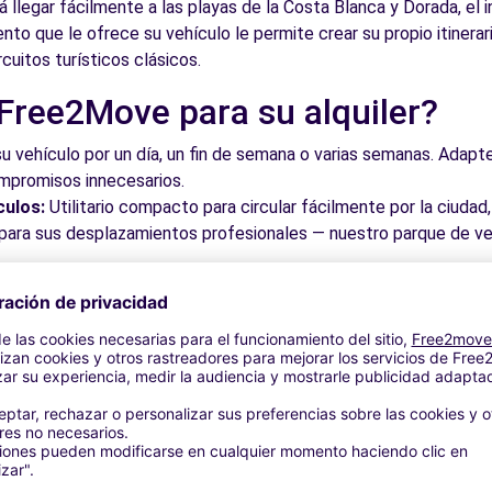
 llegar fácilmente a las playas de la Costa Blanca y Dorada, el i
ento que le ofrece su vehículo le permite crear su propio itinera
rcuitos turísticos clásicos.
 Free2Move para su alquiler?
 (P)
13.9 km
su vehículo por un día, un fin de semana o varias semanas. Adapte 
ompromisos innecesarios.
culos:
Utilitario compacto para circular fácilmente por la ciud
a para sus desplazamientos profesionales — nuestro parque de ve
roveche los mejores precios del mercado gracias a nuestra pla
dos. Reserve en línea en pocos clics con precios transparentes,
a su vehículo en una de nuestras numerosas oficinas asociadas,
taciones o cerca de los aeropuertos.
stra plataforma intuitiva le permite reservar su vehículo en poc
 responder a todas sus preguntas.
bles de San Vicente del Raspei