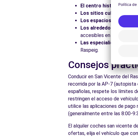
El centro histórico:
Pasee
Los sitios culturales:
Vis
Los espacios naturales:
Los alrededores:
Explore 
accesibles en coche.
Las especialidades local
Raspeig.
Consejos prácti
Conducir en San Vicente del Ras
recorrida por la AP-7 (autopist
españolas, respete los límites d
restringen el acceso de vehículo
utilice las aplicaciones de pago
(generalmente entre las 8:00-9:3
El alquiler coches san vicente d
ofertas, elija el vehículo que 