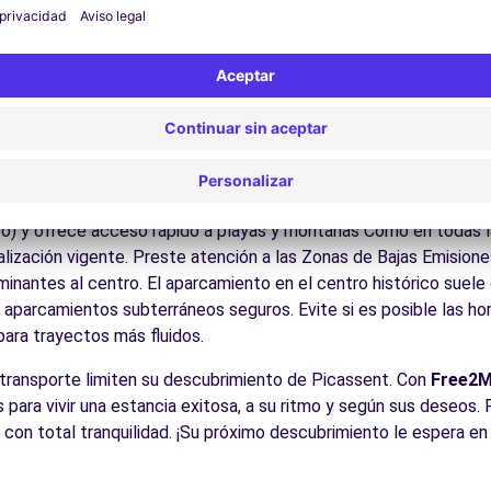
ite los museos y monumentos que enriquecen Picassent.
Disfrute de los parques y jardines para un descanso en plena nat
las playas de la Costa Blanca y Dorada, el interior valenciano, l
es:
Descubra la gastronomía regional en los restaurantes y mer
lencia (P)
11.8 km
cos para conducir en Picassent
le para todos los conductores con algunos consejos prácticos. l
eo) y ofrece acceso rápido a playas y montañas Como en todas l
ñalización vigente. Preste atención a las Zonas de Bajas Emisione
antes al centro. El aparcamiento en el centro histórico suele es
s aparcamientos subterráneos seguros. Evite si es posible las h
cias
 para trayectos más fluidos.
l transporte limiten su descubrimiento de Picassent. Con
Free2
s para vivir una estancia exitosa, a su ritmo y según sus deseos.
a con total tranquilidad. ¡Su próximo descubrimiento le espera e