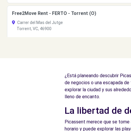
Free2Move Rent - FERTO - Torrent (O)
Carrer del Mas del Jutge
Torrent, VC, 46900
Ver agencia
Free2Move Rent - GONZALO JUAN MASIA, S.L. - Algine
Carrer del Censal
¿Está planeando descubrir Picas
Alginet, VC, 46230
de negocios o una escapada de 
Ver agencia
explorar la ciudad y sus alreded
lleno de encanto.
La libertad de 
Free2Move Rent - AUTOMOCIÓN BASTIDA - Aldaya (O
c/ San Cristóbal, 15
Picassent merece que se tome el 
Aldaya, 46960
horario y puede explorar las play