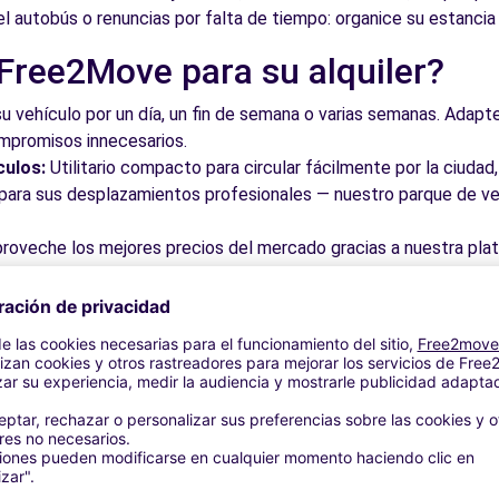
del autobús o renuncias por falta de tiempo: organice su estanc
 Free2Move para su alquiler?
 - Valencia (O)
10.9 km
su vehículo por un día, un fin de semana o varias semanas. Adapte 
ompromisos innecesarios.
culos:
Utilitario compacto para circular fácilmente por la ciud
a para sus desplazamientos profesionales — nuestro parque de ve
roveche los mejores precios del mercado gracias a nuestra pla
dos. Reserve en línea en pocos clics con precios transparentes,
a (O)
11.7 km
a su vehículo en una de nuestras numerosas oficinas asociadas,
taciones o cerca de los aeropuertos.
stra plataforma intuitiva le permite reservar su vehículo en poc
 responder a todas sus preguntas.
bles de Picassent y alrededore
11.7 km
 por las calles del casco antiguo y descubra su patrimonio arqu