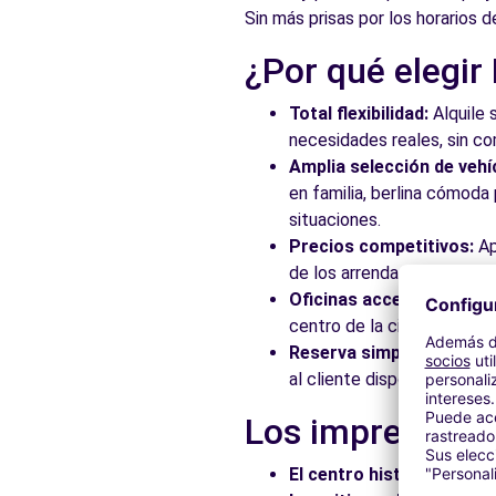
Sin más prisas por los horarios 
Ver agencia
¿Por qué elegir
Free2Move Rent - S&YOU MONTAÑANA (Suc Pista Silla)
Total flexibilidad:
Alquile 
Avda. Ausias March, 190 (Pista de Silla, Km. 3)
necesidades reales, sin c
Valencia, 46026
Amplia selección de vehí
en familia, berlina cómod
Ver agencia
situaciones.
Precios competitivos:
Ap
de los arrendadores asocia
Free2Move Rent - MACAUTO VALENCIA, S.A. - Valenci
Oficinas accesibles:
Recoj
c/ Archiduque Carlos, 90
centro de la ciudad, en es
Valencia, 46014
Reserva simplificada:
Nue
al cliente disponible para
Ver agencia
Los imprescindi
Free2Move Rent - VARA DE QUART - Valencia (O)
El centro histórico:
Pasee