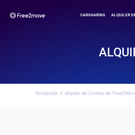
CARSHARING
ALQUILER D
ALQUI
Recepción
Alquiler de Coches de Free2Move.