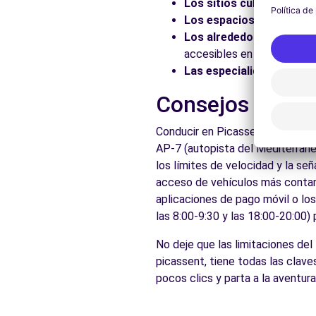
c/ Archiduque Carlos, 90
Los sitios culturales:
Vis
Valencia, 46014
Los espacios naturales:
Los alrededores:
Explore 
Ver agencia
accesibles en coche.
Las especialidades local
Free2Move Rent - S&YOU VALENCIA - Tres Cruces - Va
Consejos prácti
Avda. Tres Cruces, 38
Conducir en Picassent es accesib
Valencia, 46014
AP-7 (autopista del Mediterrán
Ver agencia
los límites de velocidad y la se
acceso de vehículos más contamin
aplicaciones de pago móvil o lo
Ver todas las agen
las 8:00-9:30 y las 18:00-20:00)
No deje que las limitaciones de
picassent, tiene todas las clave
pocos clics y parta a la aventur