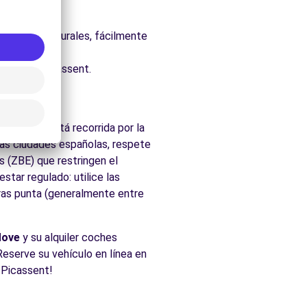
uraleza.
os parques naturales, fácilmente
cados de Picassent.
a región está recorrida por la
as ciudades españolas, respete
s (ZBE) que restringen el
tar regulado: utilice las
oras punta (generalmente entre
Move
y su alquiler coches
 Reserve su vehículo en línea en
n Picassent!