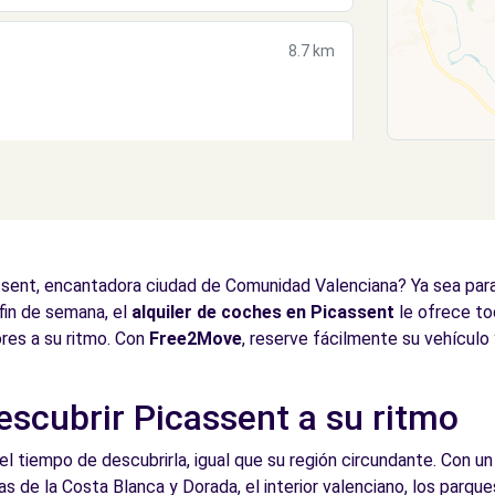
8.7 km
t (C)
10.1 km
sent, encantadora ciudad de Comunidad Valenciana? Ya sea para u
fin de semana, el
alquiler de coches en Picassent
le ofrece tod
ores a su ritmo. Con
Free2Move
, reserve fácilmente su vehículo
descubrir Picassent a su ritmo
)
10.7 km
tiempo de descubrirla, igual que su región circundante. Con un 
as de la Costa Blanca y Dorada, el interior valenciano, los parqu