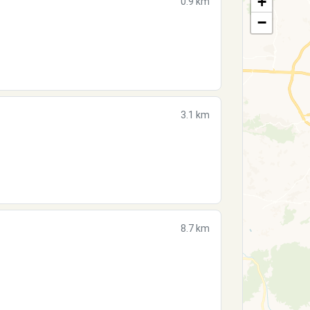
+
0.9 km
−
3.1 km
8.7 km