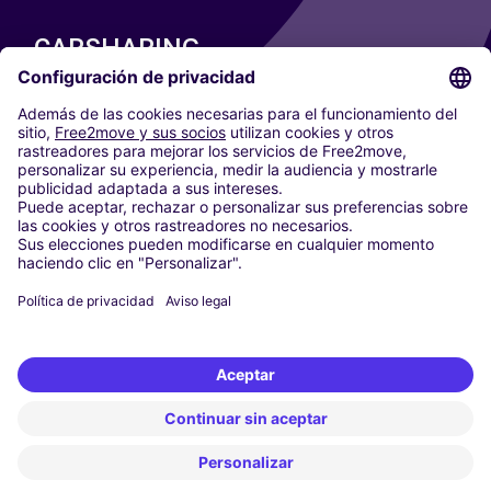
CARSHARING
NUESTRAS CIUDADES
Paris
Madrid
Washington DC
Milán
Roma
Turín
Viena
Berlín
Colonia
Düsseldorf
Fráncfort
Hamburgo
Múnich
Stuttgart
Ámsterdam