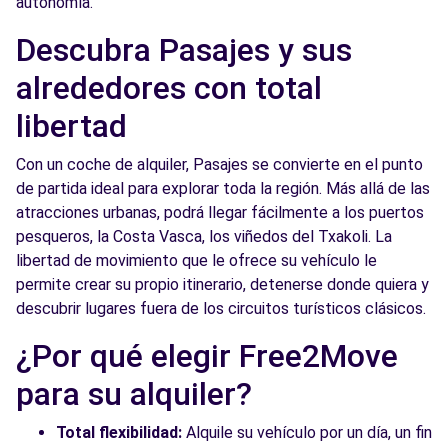
autonomía.
Free2Move Rent - TALLERES TXEPETXA,
8.4
Descubra Pasajes y sus
S.L. - Irun (P)
km
alrededores con total
AVENIDA LETXUMBORRO, 94
Irun, 20305
libertad
Ver agencia
Con un coche de alquiler, Pasajes se convierte en el punto
de partida ideal para explorar toda la región. Más allá de las
atracciones urbanas, podrá llegar fácilmente a los puertos
Free2Move Rent - GARAJE INGLÉS - IRUN
9.2
pesqueros, la Costa Vasca, los viñedos del Txakoli. La
(O)
km
libertad de movimiento que le ofrece su vehículo le
AUZOLAN KALEA,14 (PGNO.ALTO ARRETXE)
permite crear su propio itinerario, detenerse donde quiera y
Irun, 20303
descubrir lugares fuera de los circuitos turísticos clásicos.
Ver agencia
¿Por qué elegir Free2Move
para su alquiler?
Free2Move Rent - GIAUTO - Irun (C)
9.2 km
Total flexibilidad:
Alquile su vehículo por un día, un fin
Auzolan Kalea nº 14 (Pol. Ind. Alto Arretxe)