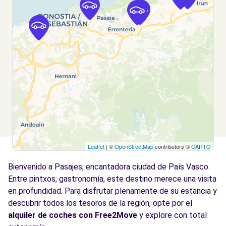
OIARTZUN, 20180
Ver agencia
Free2Move Rent - GIPUZKOA AUTOAK -
7.7
Donostia (D)
km
Calle Portuetxe, 23
Donostia-San Sebastián, 20018
Ver agencia
Leaflet
| ©
OpenStreetMap
contributors ©
CARTO
Free2Move Rent - IBAETA MOTOR, S.A. -
7.7
Donostia-San Sebastián (D)
km
Bienvenido a Pasajes, encantadora ciudad de País Vasco.
Portuetxe Kalea, 23--
Entre pintxos, gastronomía, este destino merece una visita
Donostia-San Sebastián, 20018
en profundidad. Para disfrutar plenamente de su estancia y
descubrir todos los tesoros de la región, opte por el
Ver agencia
alquiler de coches con Free2Move
y explore con total