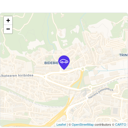
+
−
Leaflet
| ©
OpenStreetMap
contributors ©
CARTO